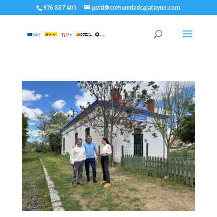
976 887 405
pstd@comunidadcalatayud.com